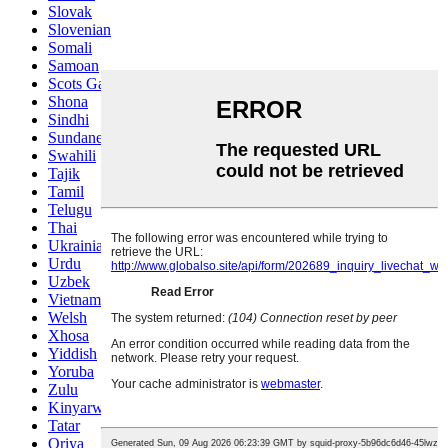
Slovak
Slovenian
Somali
Samoan
Scots Gaelic
Shona
Sindhi
Sundanese
Swahili
Tajik
Tamil
Telugu
Thai
Ukrainian
Urdu
Uzbek
Vietnamese
Welsh
Xhosa
Yiddish
Yoruba
Zulu
Kinyarwanda
Tatar
Oriya