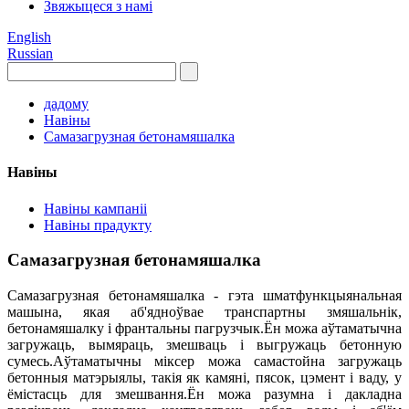
Звяжыцеся з намі
English
Russian
дадому
Навіны
Самазагрузная бетонамяшалка
Навіны
Навіны кампаніі
Навіны прадукту
Самазагрузная бетонамяшалка
Самазагрузная бетонамяшалка - гэта шматфункцыянальная
машына, якая аб'ядноўвае транспартны змяшальнік,
бетонамяшалку і франтальны пагрузчык.Ён можа аўтаматычна
загружаць, вымяраць, змешваць і выгружаць бетонную
сумесь.Аўтаматычны міксер можа самастойна загружаць
бетонныя матэрыялы, такія як камяні, пясок, цэмент і ваду, у
ёмістасць для змешвання.Ён можа разумна і дакладна