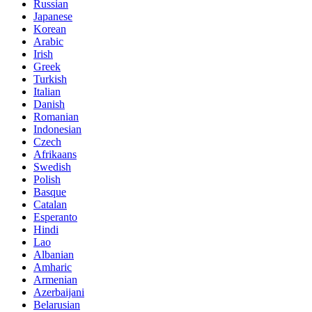
Russian
Japanese
Korean
Arabic
Irish
Greek
Turkish
Italian
Danish
Romanian
Indonesian
Czech
Afrikaans
Swedish
Polish
Basque
Catalan
Esperanto
Hindi
Lao
Albanian
Amharic
Armenian
Azerbaijani
Belarusian