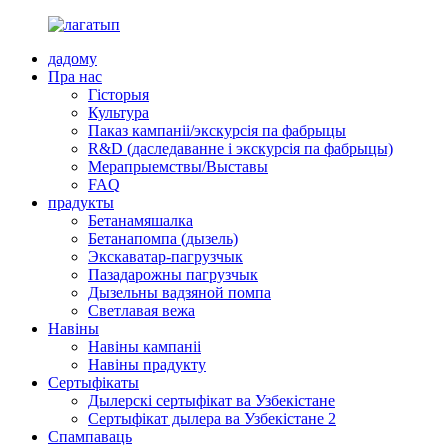
дадому
Пра нас
Гісторыя
Культура
Паказ кампаніі/экскурсія па фабрыцы
R&D (даследаванне і экскурсія па фабрыцы)
Мерапрыемствы/Выставы
FAQ
прадукты
Бетанамяшалка
Бетанапомпа (дызель)
Экскаватар-пагрузчык
Пазадарожны пагрузчык
Дызельны вадзяной помпа
Светлавая вежа
Навіны
Навіны кампаніі
Навіны прадукту
Сертыфікаты
Дылерскі сертыфікат ва Узбекістане
Сертыфікат дылера ва Узбекістане 2
Спампаваць