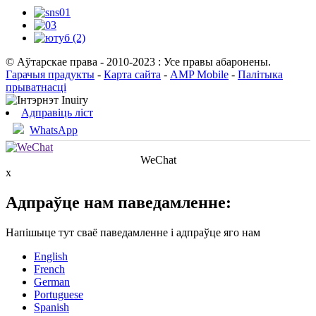
© Аўтарскае права - 2010-2023 : Усе правы абаронены.
Гарачыя прадукты
-
Карта сайта
-
AMP Mobile
-
Палітыка
прыватнасці
Адправіць ліст
WhatsApp
WeChat
x
Адпраўце нам паведамленне:
Напішыце тут сваё паведамленне і адпраўце яго нам
English
French
German
Portuguese
Spanish