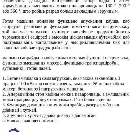
разлічваць, дакладна кантраляваць забор вады і аб'ём
корму.Бак для змешвання можна паварочваць на 180 °, 290 °
або 360 °, што робіць разрад больш дакладным і зручным.
Гэтая машына абнавіла функцыю апускання каўша, каб
сапраўды рэалізаваць функцыю шматмэтавага пагрузчыка.у
той жа час, тармазны суппорт павялічвае прадукцыйнасць
тармажэння і eauipped з высокім ціскам мыцця аўтамабіля, каб
падтрымліваць абсталяванне ў чысціні.павялічаны бак для
вады павялічвае прадукцыйнасць.
машына сапраўды рэалізуе шматмэтавыя функцыі пагрузчыка,
функцыю змешвання міксера, функцыю транспарціроўкі,
аўтамыйкі і гэтак далей.
1. Бетанамяшалка з самазагрузкай, якая можа зэканоміць 3
працы і 100 кВт.гадз кожны дзень, таму што ёй не патрэбны
міксер, бетонавоз і пагрузачная машына.
2. Аперацыйны стол кабіны можна паварочваць, а змяшальнік
можа працаваць у двух напрамках. Гэта больш зручна.
3. Функцыя дэмпінгавання можа зрабіць разгрузку больш
дбайнай і хуткай.
4. Зручней і хутчэй дадаваць ваду з дапамогай
самовсасывающего помпы.