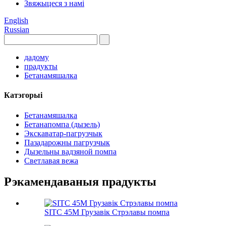
Звяжыцеся з намі
English
Russian
дадому
прадукты
Бетанамяшалка
Катэгорыі
Бетанамяшалка
Бетанапомпа (дызель)
Экскаватар-пагрузчык
Пазадарожны пагрузчык
Дызельны вадзяной помпа
Светлавая вежа
Рэкамендаваныя прадукты
SITC 45M Грузавік Стрэлавы помпа