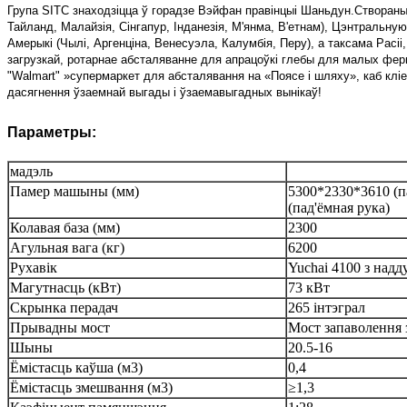
Група SITC знаходзіцца ў горадзе Вэйфан правінцыі Шаньдун.Створаны
Тайланд, Малайзія, Сінгапур, Інданезія, М'янма, В'етнам), Цэнтральную 
Амерыкі (Чылі, Аргенціна, Венесуэла, Калумбія, Перу), а таксама Расі
загрузкай, ротарнае абсталяванне для апрацоўкі глебы для малых ферм,
"Walmart" »супермаркет для абсталявання на «Поясе і шляху», каб кліе
дасягнення ўзаемнай выгады і ўзаемавыгадных вынікаў!
Параметры:
мадэль
Памер машыны (мм)
5300*2330*3610 (п
(пад'ёмная рука)
Колавая база (мм)
2300
Агульная вага (кг)
6200
Рухавік
Yuchai 4100 з надд
Магутнасць (кВт)
73 кВт
Скрынка перадач
265 інтэграл
Прывадны мост
Мост запаволення з
Шыны
20.5-16
Ёмістасць каўша (м3)
0,4
Ёмістасць змешвання (м3)
≥1,3