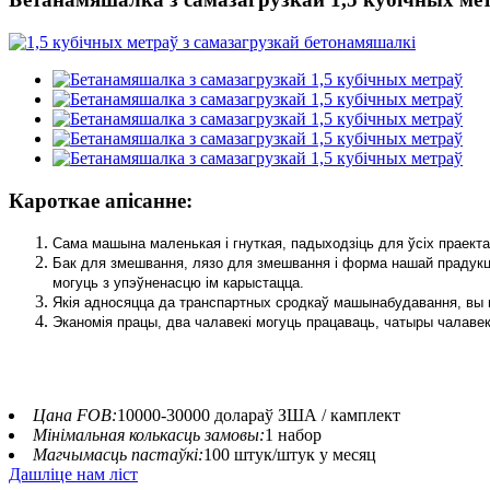
Кароткае апісанне:
Сама машына маленькая і гнуткая, падыходзіць для ўсіх праектаў
Бак для змешвання, лязо для змешвання і форма нашай прадукцы
могуць з упэўненасцю ім карыстацца.
Якія адносяцца да транспартных сродкаў машынабудавання, вы 
Эканомія працы, два чалавекі могуць працаваць, чатыры чалавекі
Цана FOB:
10000-30000 долараў ЗША / камплект
Мінімальная колькасць замовы:
1 набор
Магчымасць пастаўкі:
100 штук/штук у месяц
Дашліце нам ліст