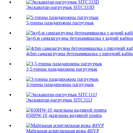
Экскаватар-пагрузчык SITC333D
5-тонны пазадарожны пагрузчык
5куб.м самазагрузны бетонамяшалка з задняй кабін
4cbm самазагрузны бетонамяшалка з пярэдняй кабін
3,5-тонны пазадарожны пагрузчык
3-тонны пазадарожны пагрузчык
Экскаватар-пагрузчык SITC111J
650HW-10 дызельны вадзяной помпа
Мабільная асвятляльная вежа 4HVP