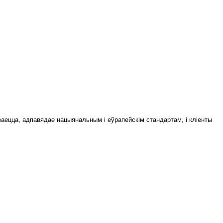
аецца, адпавядае нацыянальным і еўрапейскім стандартам, і кліенты