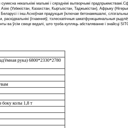
 сумесна некалькімі малымі і сярэднімі вытворчымі прадпрыемствамі.Сф
Азію (Узбекістан, Казахстан, Кыргызстан, Таджыкістан), Афрыку (Нігерыя,
і, Беларусі і інш.Асноўная прадукцыя ўключае бетонамяшалкі, слізгальны
 раскідвальнікі ўгнаенняў, тэлескапічныя шматфункцыянальныя рыдлёўкі і
нты ва ўсім свеце ведалі, што трэба купляць абсталяванне і знайсці SIT
ад'ёмная рука) 6800*2330*2780
увам
 боку колы 1,8 т