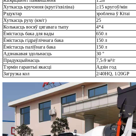
Каэфіцыент памяншэння
1:28
Хуткасць кручэння (кругі/хвіліна)
≥15 кругоў/мін
Рэдуктар
зроблена ў Кітаі
Хуткасць руху (км/г)
25
Колькасць восяў цягавага тыпу
4*4
Ёмістасць бака для вады
650 л
Ёмістасць гідраўлічнага бака
150 л
Ёмістасць паліўнага бака
150 л
Адзнакавая здольнасць
30 °
Прадукцыйнасць
7,5-9 м³/г
Тэрмін гарантыі якасці
Адзін год
Загрузка кол
2/40HQ, 1/20GP