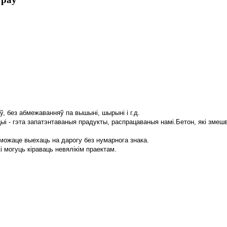
, без абмежаванняў па вышыні, шырыні і г.д.
і - гэта запатэнтаваныя прадукты, распрацаваныя намі.Бетон, які змешв
можаце выехаць на дарогу без нумарнога знака.
 могуць кіраваць невялікім праектам.