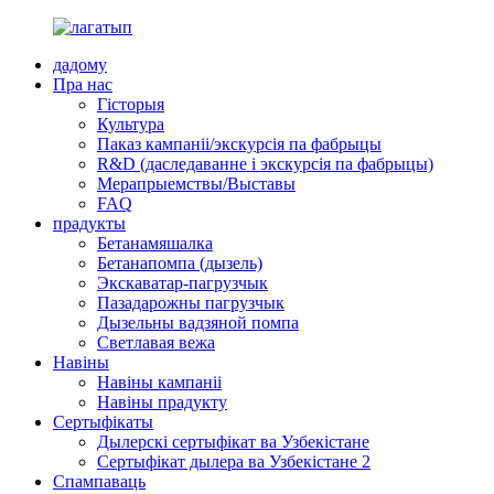
дадому
Пра нас
Гісторыя
Культура
Паказ кампаніі/экскурсія па фабрыцы
R&D (даследаванне і экскурсія па фабрыцы)
Мерапрыемствы/Выставы
FAQ
прадукты
Бетанамяшалка
Бетанапомпа (дызель)
Экскаватар-пагрузчык
Пазадарожны пагрузчык
Дызельны вадзяной помпа
Светлавая вежа
Навіны
Навіны кампаніі
Навіны прадукту
Сертыфікаты
Дылерскі сертыфікат ва Узбекістане
Сертыфікат дылера ва Узбекістане 2
Спампаваць