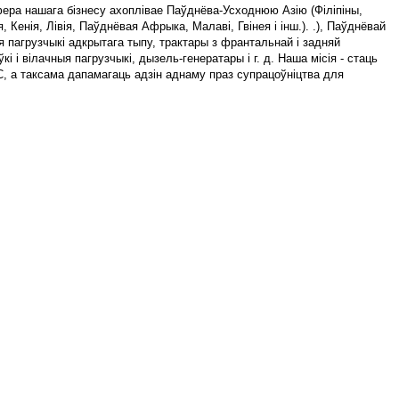
ера нашага бізнесу ахоплівае Паўднёва-Усходнюю Азію (Філіпіны,
 Кенія, Лівія, Паўднёвая Афрыка, Малаві, Гвінея і інш.). .), Паўднёвай
я пагрузчыкі адкрытага тыпу, трактары з франтальнай і задняй
 вілачныя пагрузчыкі, дызель-генератары і г. д. Наша місія - стаць
C, а таксама дапамагаць адзін аднаму праз супрацоўніцтва для