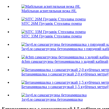
Мабільная асвятляльная вежа i9L
SITC 26M Грузавік Стрэлавы помпа
SITC 33M Грузавік Стрэлавы помпа
5куб.м самазагрузны бетонамяшалка з пярэдняй каб
4cbm самазагрузны бетонамяшалка з задняй кабінай
Бетанамяшалка з самазагрузкай 2,0 кубічных метраў
Бетанамяшалка з самазагрузкай 1,5 кубічных метраў
1куб.м самазагрузны бетонамяшалка
Бетанамяшалка з самазагрузкай 1,5 кубічных ме